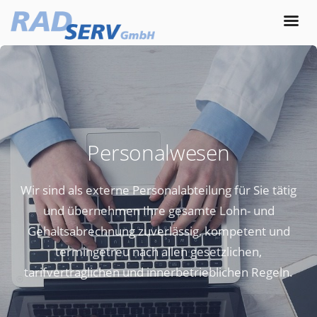
Personalwesen
Wir sind als externe Personalabteilung für Sie tätig
und übernehmen Ihre gesamte Lohn- und
Gehaltsabrechnung zuverlässig, kompetent und
termingetreu nach allen gesetzlichen,
tarifvertraglichen und innerbetrieblichen Regeln.